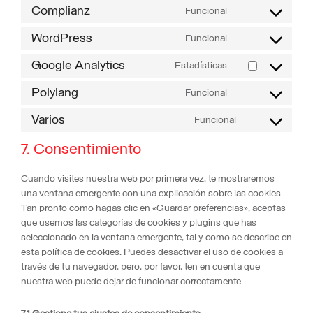
Complianz
Funcional
Consent
to
WordPress
Funcional
Consent
service
to
complianz
Google Analytics
Estadísticas
Consent
service
to
wordpress
Polylang
Funcional
Consent
service
to
google-
Varios
Funcional
Consent
service
analytics
to
polylang
7. Consentimiento
service
varios
Cuando visites nuestra web por primera vez, te mostraremos
una ventana emergente con una explicación sobre las cookies.
Tan pronto como hagas clic en «Guardar preferencias», aceptas
que usemos las categorías de cookies y plugins que has
seleccionado en la ventana emergente, tal y como se describe en
esta política de cookies. Puedes desactivar el uso de cookies a
través de tu navegador, pero, por favor, ten en cuenta que
nuestra web puede dejar de funcionar correctamente.